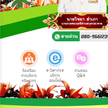
ความ
คิด
เห็น
แผน
ยุทธศาสตร์/
แผน
พัฒนา
การ
บริหาร/
พัฒนา
ทรัพยากร
บุคคล
e-Service
องเรียน
ร้องเรียน
ถามตอบ
สำ
บริการ
รทุจริต
การบริหาร
Q&A
ควา
การ
ออนไลน์
ทรัพยากร
พอ
บริหาร
บุคคล
งาน
การ
ส่ง