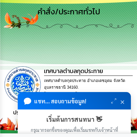
เสริม
ความ
คำสั่ง/ประกาศทั่วไป
โปร่งใส
การ
จัด
ซื้อ
จัด
จ้าง
การ
เทศบาลตำบลกุดประทาย
เงิน
การ
เทศบาลตำบลกุดประทาย อำเภอเดชอุดม จังหวัด
คลัง
อุบลราชธานี 34160.
โทร. 045-252970 โทรสาร. 045-252971 Email
นโยบาย
×
แชท... สอบถามข้อมูล!
saraban@kudprathay.go.th
No
Gift
ประชาชน มีภูมิคุ้มกัน พึ่งพาตนเอง พอเพียง เป็นสุข
Policy
เริ่มต้นการสนทนา 👋
กรุณากรอกชื่อของคุณเพื่อเริ่มแชทกับเจ้าหน้าที่
การ
(เฉพาะในวันเวลาราชการ)