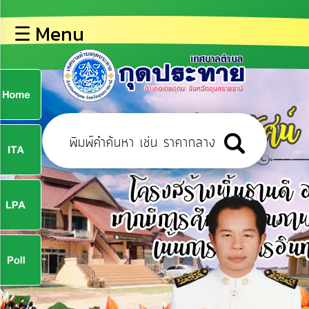
×
☰ Menu
lose
หน้า
หลัก
ข้อมูล
ก
พื้น
ฐาน
9
บุคลากร
ข่าว
ประชาสัมพันธ์
9
การ
ปฏิสัมพันธ์
ข้อมูล
จ
รับ
ฟัง