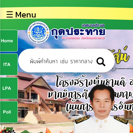
×
☰ Menu
lose
หน้า
หลัก
ข้อมูล
ก
พื้น
ฐาน
9
บุคลากร
ข่าว
ประชาสัมพันธ์
9
การ
ปฏิสัมพันธ์
ข้อมูล
จ
รับ
ฟัง