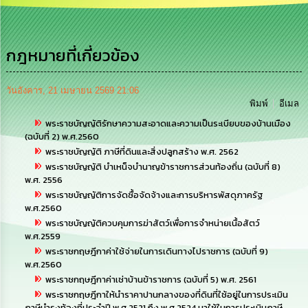
เสริม
ความ
โปร่งใส
กฎหมายที่เกี่ยวข้อง
การ
จัด
ซื้อ
วันอังคาร, 21 เมษายน 2569 21:06
จัด
พิมพ์
อีเมล
จ้าง
พระราชบัญญัติรักษาความสะอาดและความเป็นระเบียบของบ้านเมือง
(ฉบับที่ 2) พ.ศ.2560
การ
พระราชบัญญัติ ภาษีที่ดินและสิ่งปลูกสร้าง พ.ศ. 2562
เงิน
พระราชบัญญัติ บำเหน็จบำนาญข้าราชการส่วนท้องถิ่น (ฉบับที่ 8)
การ
พ.ศ. 2556
คลัง
พระราชบัญญัติการจัดซื้อจัดจ้างและการบริหารพัสดุภาครัฐ
พ.ศ.2560
นโยบาย
พระราชบัญญัติควบคุมการฆ่าสัตว์เพื่อการจำหน่ายเนื้อสัตว์
No
พ.ศ.2559
Gift
พระราชกฤษฎีกาค่าใช้จ่ายในการเดินทางไปราชการ (ฉบับที่ 9)
Policy
พ.ศ.2560
พระราชกฤษฎีกาค่าเช่าบ้านข้าราชการ (ฉบับที่ 5) พ.ศ. 2561
การ
พระราชกฤษฎีกาให้นำราคาปานกลางของที่ดินที่ใช้อยู่ในการประเมิน
ภาษีบำรุงท้องที่ประจำปี พ.ศ.2521 ถึง พ.ศ.2524 มาใช้ในการประเมินภาษี