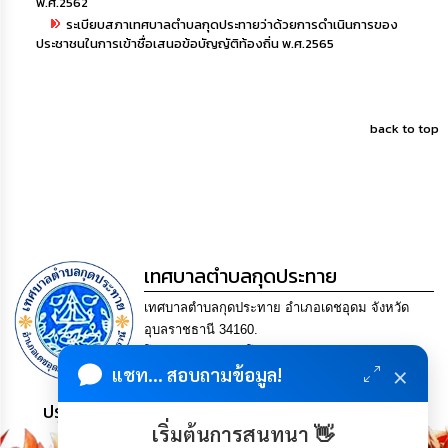
พ.ศ.2562
ระเบียบสภาเทศบาลตำบลกุดประทายว่าด้วยการดำเนินการของ
ประชาชนในการเข้าชื่อเสนอข้อบัญญัติท้องถิ่น พ.ศ.2565
back to top
เทศบาลตำบลกุดประทาย
เทศบาลตำบลกุดประทาย อำเภอเดชอุดม จังหวัด
อุบลราชธานี 34160.
โทร. 045-252970 โทรสาร. 045-252971 Email
×
แชท... สอบถามข้อมูล!
saraban@kudprathay.go.th
ประชาชน มีภูมิคุ้มกัน พึ่งพาตนเอง พอเพียง เป็นสุข
เริ่มต้นการสนทนา 👋