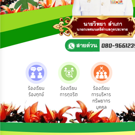
ความ
คิด
เห็น
แผน
ยุทธศาสตร์/
แผน
พัฒนา
การ
บริหาร/
พัฒนา
ทรัพยากร
บุคคล
e-Se
ฟังความ
ร้องเรียน
ร้องเรียน
ร้องเรียน
บริ
ิดเห็น
ร้องทุกข์
การทุจริต
การบริหาร
การ
ออน
ระชาชน
ทรัพยากร
บริหาร
บุคคล
งาน
การ
ส่ง