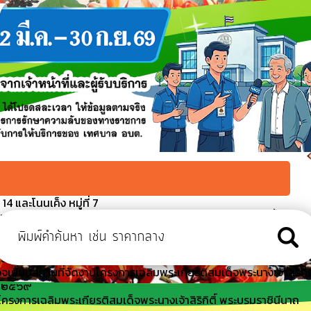
4 และโนนเค็ง หมู่ที่ 7
บรมราชินีนาถ พระบรมราชชนนีพันปีหลวง พิธีปล่อยพันธุ์สัตว์น้ำ
นื่องในโอกาสวันคล้ายวันพระราชสมภพฯ
มาธิการท้องถิ่น เทศบาลนคร เทศบาลเมือง เทศบาลตำบล และเงิน
งเสริมการปกครองส่วนท้องถิ่น
จเยี่ยมสถานที่จัดงานโครงการเฉลิมพระเกียรติสมเด็จพระนางเจ้าสิริกิติ
ี ๒๕๖๙
รงการเฉลิมพระเกียรติสมเด็จพระนางเจ้าสิริกิติ์ พระบรมราชินีนาถ