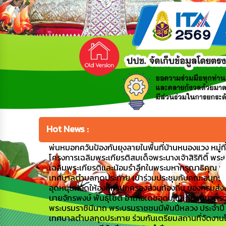
Hot News :
พ่นหมอกควันป้องกันยุงลายในพื้นที่บ้านหนองแวง หมู่ที่ 1
โครงการเฉลิมพระเกียรติสมเด็จพระนางเจ้าสิริกิติ์ พระ
เฉลิมพระเกียรติและน้อมรำลึกในพระมหากรุณาธิคุณ เ
เทศบาลตำบลกุดประทาย เข้าร่วมประชุมกับคณะอนุกรร
อุดหนุนที่จัดให้องค์กรปกครองส่วนท้องถิ่น ของกรมส่
นายจักรพงษ์ พันธุ์โชติ อำเภอเดชอุดม ให้เกียรติมาตรว
พระบรมราชินีนาถ พระบรมราชชนนีพันปีหลวง ประจำป
เทศบาลตำบลกุดประทาย ร่วมกันเตรียมสถานที่จัดงานโค