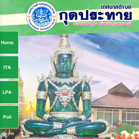
ก
9
9
จ