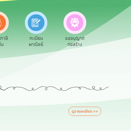
นภาษี
ทะเบียน
ขออนุญาต
คู่มือ
ิ่น
พาณิชย์
ก่อสร้าง
ประชาชน
ดูรายละเอียด >>