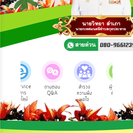
ความ
คิด
เห็น
แผน
ยุทธศาสตร์/
แผน
พัฒนา
การ
บริหาร/
พัฒนา
ทรัพยากร
บุคคล
e-Service
ถามตอบ
สำรวจ
ผู้รับเบีย
ปร
บริการ
Q&A
ความพึง
ยังชีพ
การ
ออนไลน์
พอใจ
บริหาร
งาน
การ
ส่ง