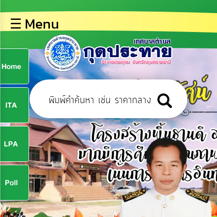
×
☰ Menu
lose
หน้า
หลัก
ข้อมูล
ก
พื้น
ฐาน
9
บุคลากร
ข่าว
ประชาสัมพันธ์
9
การ
ปฏิสัมพันธ์
ข้อมูล
จ
รับ
ฟัง