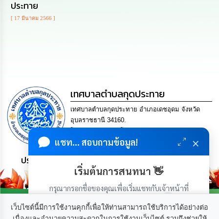
ดำเนิน
ประทาย
การ
เพื่อ
[ 17 มีนาคม 2566 ]
ป้องกัน
การ
ทุจริต
มาตรการ
ส่ง
เสริม
เทศบาลตำบลกุดประทาย
คุณธรรม
และ
เทศบาลตำบลกุดประทาย อำเภอเดชอุดม จังหวัด
ความ
อุบลราชธานี 34160.
โปร่งใส
โทร. 045-252970 โทรสาร. 045-252971 Email
×
แชท... สอบถามข้อมูล!
saraban@kudprathay.go.th
ร้อง
เรียน
ประชาชน มีภูมิคุ้มกัน พึ่งพาตนเอง พอเพียง เป็นสุข
ร้อง
เริ่มต้นการสนทนา 👋
ทุกข์
กรุณากรอกชื่อของคุณเพื่อเริ่มแชทกับเจ้าหน้าที่
e-
(เฉพาะในวันเวลาราชการ)
Service
เว็บไซต์นี้มีการใช้งานคุกกี้เพื่อให้ท่านสามารถใช้บริการได้อย่างต่อ
เนื่องและอำนวยความสะดวกในการใช้งานเว็บไซต์ รวมถึงช่วยให้