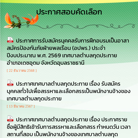
เสริม
ความ
ประกาศสอบคัดเลือก
โปร่งใส
การ
จัด
ประกาศการรับสมัครบุคคลรับการฝึกอบรมเป็นอาสา
ซื้อ
จัด
สมัครป้องกันภัยฝ่ายพลเรือน (อปพร.) ประจำ
จ้าง
ปีงบประมาณ พ.ศ. 2569 เทศบาลตำบลกุดประทาย
อำเภอเดชอุดม จังหวัดอุบลราชธานี
การ
[ 22 ธันวาคม 2568 ]
เงิน
การ
ประกาศเทศบาลตำบลกุดประทาย เรื่อง รับสมัคร
คลัง
บุคคลทั่วไปเพื่อสรรหาและเลือกสรรเป็นพนักงานจ้างของ
เทศบาลตำบลกุดประทาย
นโยบาย
No
[ 13 มีนาคม 2567 ]
Gift
Policy
ประกาศเทศบาลตำบลกุดประทาย เรื่อง ประกาศราย
ชื่อผู้มีสิทธิเข้ารับการสรรหาและเลือกสรร กำหนดวัน เวลา
การ
สถานที่สอบ เป็นพนักงานจ้างของเทศบาลตำบลกุด