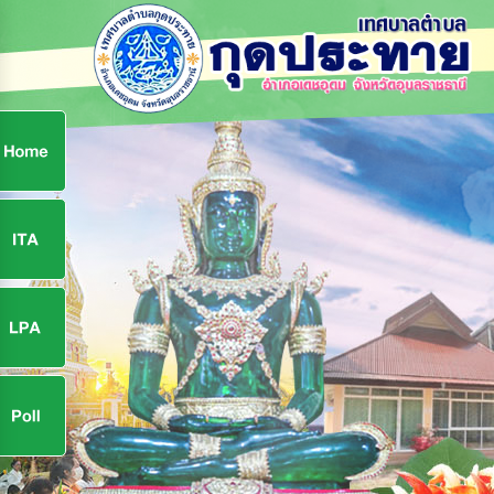
ก
9
9
จ