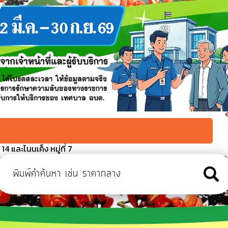
4 และโนนเค็ง หมู่ที่ 7
เตรียมสถานที่จัดงานโครงการเฉลิมพระเกียรติสมเด็จพระนางเจ้าสิริ
จำปี ๒๕๖๙
 สิงหาคม ๒๕๖๙