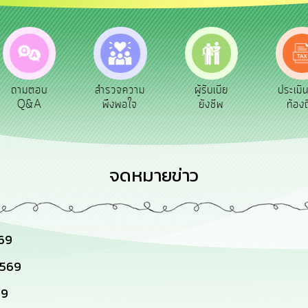
ถามตอบ
สำรวจความ
ผู้รับเบีย
ประเมิ
Q&A
พึงพอใจ
ยังชีพ
ท้องถ
จดหมายข่าว
569
2569
69