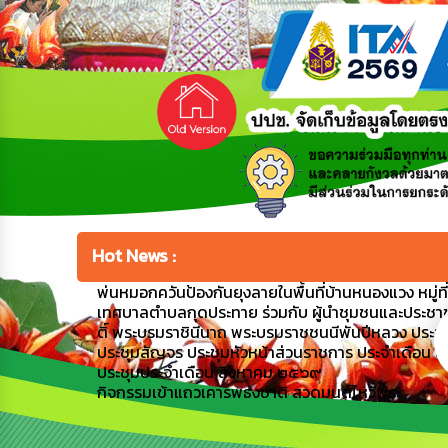
Hot News :
พ่นหมอกควันป้องกันยุงลายในพื้นที่บ้านหนองแวง หมู่ที่ 1
เทศบาลตำบลกุดประทาย ร่วมกับ ผู้นำชุมชนและประชาชน
ติ์ พระบรมราชินีนาถ พระบรมราชชนนีพันปีหลวง ประ
ประชุมสัญจร ประชุมหัวหน้าส่วนราชการ ประจำเดือน
ประชุมประจำเดือน สิงหาคม ๒๕๖๙
กิจกรรมเข้าแถวเคารพธงชาติ สวดมนต์ไหว้พระ