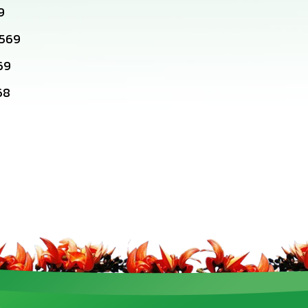
9
2569
69
68