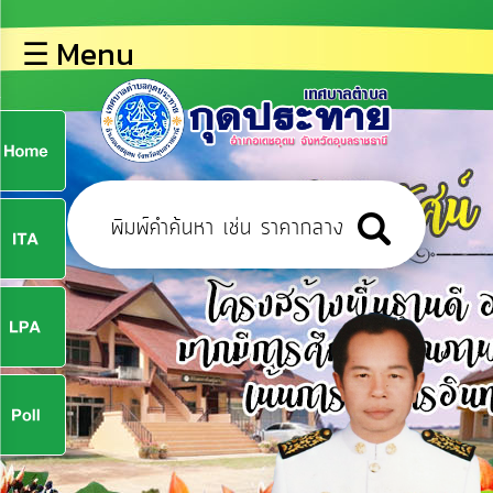
×
☰ Menu
lose
หน้า
หลัก
ข้อมูล
ก
พื้น
ฐาน
9
บุคลากร
ข่าว
ประชาสัมพันธ์
9
การ
ปฏิสัมพันธ์
ข้อมูล
จ
รับ
ฟัง