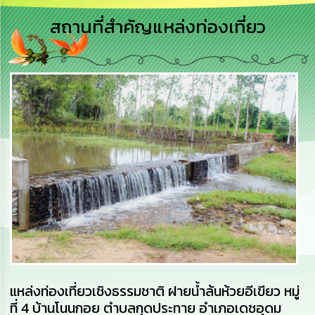
เสริม
ความ
สถานที่สำคัญแหล่งท่องเที่ยว
โปร่งใส
การ
จัด
ซื้อ
จัด
จ้าง
การ
เงิน
การ
คลัง
นโยบาย
No
Gift
Policy
แหล่งท่องเที่ยวเชิงธรรมชาติ ฝายน้ำล้นห้วยอีเขียว หมู่
การ
ที่ 4 บ้านโนนกอย ตำบลกุดประทาย อำเภอเดชอุดม