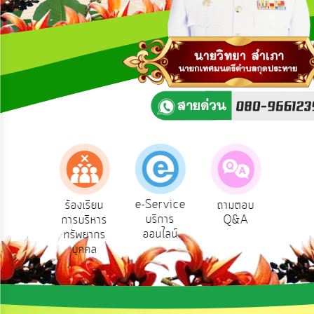
ความ
คิด
เห็น
แผน
ยุทธศาสตร์/
แผน
พัฒนา
การ
บริหาร/
พัฒนา
ทรัพยากร
บุคคล
e-Service
องเรียน
ร้องเรียน
ถามตอบ
สำ
บริการ
รทุจริต
การบริหาร
Q&A
ควา
การ
ออนไลน์
ทรัพยากร
พอ
บริหาร
บุคคล
งาน
การ
ส่ง