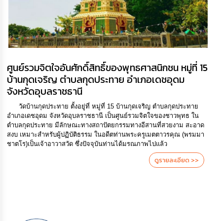
กิจการ
สภา
กิจการ
สภา
ศูนย์รวมจิตใจอันศักดิ์สิทธิ์ของพุทธศาสนิกชน หมู่ที่ 15
บ้านกุดเจริญ ตำบลกุดประทาย อำเภอเดชอุดม
ท้อง
จังหวัดอุบลราชธานี
ถิ่น
ของ
วัดบ้านกุดประทาย ตั้งอยู่ที่ หมู่ที่ 15 บ้านกุดเจริญ ตำบลกุดประทาย
เรา
อำเภอเดชอุดม จังหวัดอุบลราชธานี เป็นศูนย์รวมจิตใจของชาวพุทธ ใน
ตำบลกุดประทาย มีลักษณะทางสถาปัตยกรรมทางอีสานที่สวยงาม สะอาด
การ
สงบ เหมาะสำหรับผู้ปฏิบัติธรรม ในอดีตท่านพระครูเมตตาวรคุณ (พรมมา
จัดการ
ชาตโร)เป็นเจ้าอาวาสวัด ซึ่งปัจจุบันท่านได้มรณภาพไปแล้ว
ความ
ดูรายละเอียด >>
รู้
ข้อมูล
การ
ติดต่อ