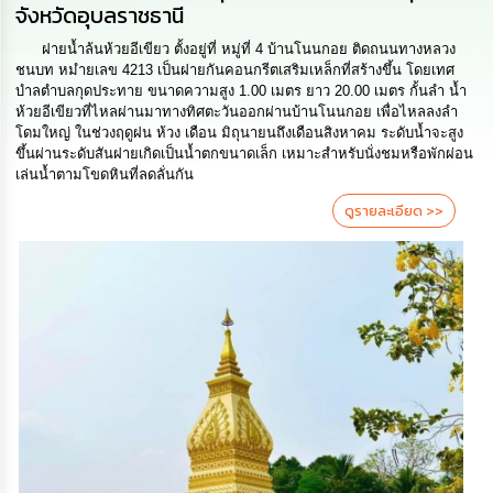
ดำเนิน
จังหวัดอุบลราชธานี
การ
เพื่อ
ฝายน้ำล้นห้วยอีเขียว ตั้งอยู่ที่ หมู่ที่ 4 บ้านโนนกอย ติดถนนทางหลวง
ป้องกัน
ชนบท หมํายเลข 4213 เป็นฝายกันคอนกรีตเสริมเหล็กที่สร้างขึ้น โดยเทศ
การ
บําลตําบลกุดประทาย ขนาดความสูง 1.00 เมตร ยาว 20.00 เมตร กั้นลํา น้ำ
ทุจริต
ห้วยอีเขียวที่ไหลผ่านมาทางทิศตะวันออกผ่านบ้านโนนกอย เพื่อไหลลงลํา
โดมใหญ่ ในช่วงฤดูฝน ห้วง เดือน มิถุนายนถึงเดือนสิงหาคม ระดับน้ำจะสูง
มาตรการ
ขึ้นผ่านระดับสันฝายเกิดเป็นน้ำตกขนาดเล็ก เหมาะสําหรับนั่งชมหรือพักผ่อน
ส่ง
เล่นน้ำตามโขดหินที่ลดลั่นกัน
เสริม
ดูรายละเอียด >>
คุณธรรม
และ
ความ
โปร่งใส
ร้อง
เรียน
ร้อง
ทุกข์
e-
Service