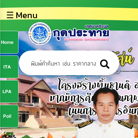
×
☰ Menu
lose
หน้า
หลัก
ข้อมูล
ก
พื้น
ฐาน
9
บุคลากร
ข่าว
ประชาสัมพันธ์
9
การ
ปฏิสัมพันธ์
ข้อมูล
จ
รับ
ฟัง