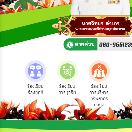
ความ
คิด
เห็น
แผน
ยุทธศาสตร์/
แผน
พัฒนา
การ
บริหาร/
พัฒนา
ทรัพยากร
บุคคล
e-Se
ฟังความ
ร้องเรียน
ร้องเรียน
ร้องเรียน
บริ
ิดเห็น
ร้องทุกข์
การทุจริต
การบริหาร
การ
ออน
ระชาชน
ทรัพยากร
บริหาร
บุคคล
งาน
การ
ส่ง