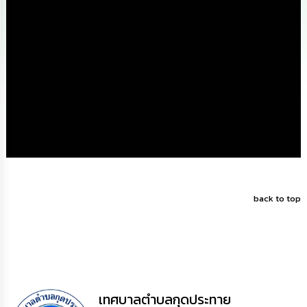
ดำเนิน
การ
เพื่อ
ป้องกัน
การ
ทุจริต
มาตรการ
ส่ง
เสริม
คุณธรรม
และ
ความ
โปร่งใส
back to top
ร้อง
เรียน
ร้อง
ทุกข์
e-
Service
เทศบาลตำบลกุดประทาย