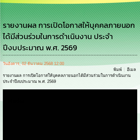
เสริม
ความ
โปร่งใส
รายงานผล การเปิดโอกาสให้บุคคลภายนอก
การ
ได้มีส่วนร่วมในการดำเนินงาน ประจำ
จัด
ซื้อ
ปีงบประมาณ พ.ศ. 2569
จัด
จ้าง
วันอังคาร, 02 ธันวาคม 2568 12:00
การ
พิมพ์
อีเมล
เงิน
รายงานผล การเปิดโอกาสให้บุคคลภายนอกได้มีส่วนร่วมในการดำเนินงาน
การ
ประจำปีงบประมาณ พ.ศ. 2569
คลัง
Media
นโยบาย
No
Gift
Policy
การ