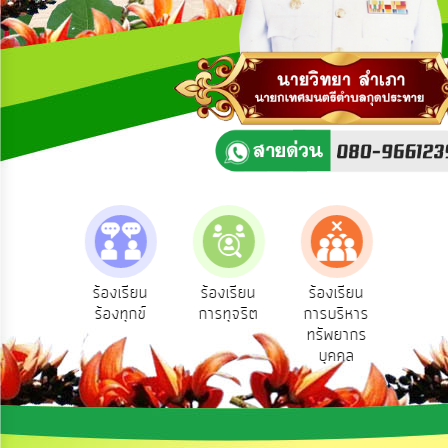
ความ
คิด
เห็น
แผน
ยุทธศาสตร์/
แผน
พัฒนา
การ
บริหาร/
พัฒนา
ทรัพยากร
บุคคล
e-Se
ฟังความ
ร้องเรียน
ร้องเรียน
ร้องเรียน
บริ
ิดเห็น
ร้องทุกข์
การทุจริต
การบริหาร
การ
ออน
ระชาชน
ทรัพยากร
บริหาร
บุคคล
งาน
การ
ส่ง