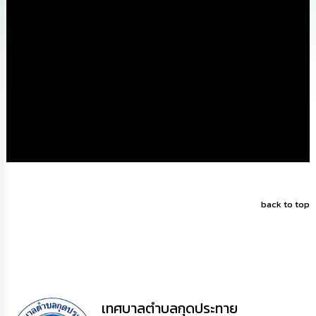
ดำเนิน
การ
เพื่อ
ป้องกัน
การ
ทุจริต
มาตรการ
ส่ง
เสริม
คุณธรรม
และ
ความ
โปร่งใส
back to top
ร้อง
เรียน
ร้อง
ทุกข์
e-
Service
เทศบาลตำบลกุดประทาย