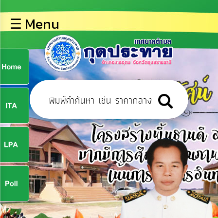
×
☰ Menu
lose
หน้า
หลัก
ข้อมูล
ก
พื้น
ฐาน
9
บุคลากร
ข่าว
ประชาสัมพันธ์
9
การ
ปฏิสัมพันธ์
ข้อมูล
จ
รับ
ฟัง