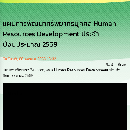
เสริม
ความ
โปร่งใส
แผนการพัฒนาทรัพยากรบุคคล Human
การ
Resources Development ประจำ
จัด
ซื้อ
ปีงบประมาณ 2569
จัด
จ้าง
วันจันทร์, 06 ตุลาคม 2568 15:32
การ
พิมพ์
อีเมล
เงิน
แผนการพัฒนาทรัพยากรบุคคล Human Resources Development ประจำ
การ
ปีงบประมาณ 2569
คลัง
Media
นโยบาย
No
Gift
Policy
การ