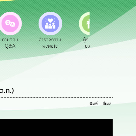
ตอบ
สำรวจความ
ผู้รับเบีย
ประเมินภาษี
A
พึงพอใจ
ยังชีพ
ท้องถิ่น
ต.ก.)
พิมพ์
อีเมล