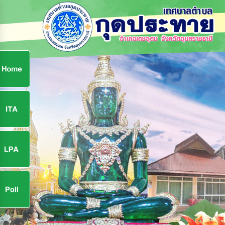
ก
9
9
จ