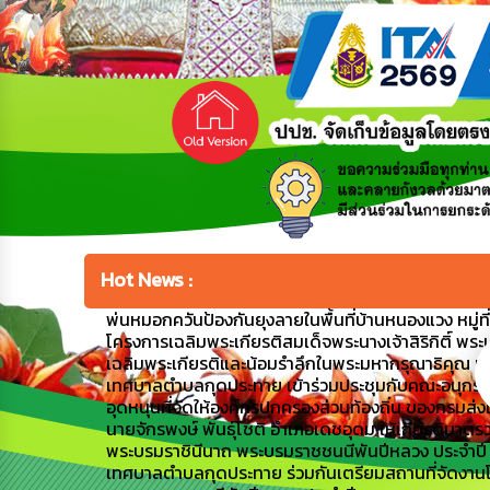
Hot News :
พ่นหมอกควันป้องกันยุงลายในพื้นที่บ้านหนองแวง หมู่ที่ 1
โครงการเฉลิมพระเกียรติสมเด็จพระนางเจ้าสิริกิติ์ พระ
เฉลิมพระเกียรติและน้อมรำลึกในพระมหากรุณาธิคุณ เ
เทศบาลตำบลกุดประทาย เข้าร่วมประชุมกับคณะอนุกรร
อุดหนุนที่จัดให้องค์กรปกครองส่วนท้องถิ่น ของกรมส่
นายจักรพงษ์ พันธุ์โชติ อำเภอเดชอุดม ให้เกียรติมาตรว
พระบรมราชินีนาถ พระบรมราชชนนีพันปีหลวง ประจำป
เทศบาลตำบลกุดประทาย ร่วมกันเตรียมสถานที่จัดงานโค