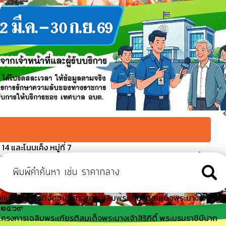
4 และโนนเค็ง หมู่ที่ 7
บรมราชินีนาถ พระบรมราชชนนีพันปีหลวง พิธีปล่อยพันธุ์สัตว์น้ำ
นื่องในโอกาสวันคล้ายวันพระราชสมภพฯ
มาธิการท้องถิ่น เทศบาลนคร เทศบาลเมือง เทศบาลตำบล และเงิน
งเสริมการปกครองส่วนท้องถิ่น
จเยี่ยมสถานที่จัดงานโครงการเฉลิมพระเกียรติสมเด็จพระนางเจ้าสิริกิติ
ี ๒๕๖๙
รงการเฉลิมพระเกียรติสมเด็จพระนางเจ้าสิริกิติ์ พระบรมราชินีนาถ