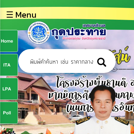
×
☰ Menu
lose
หน้า
หลัก
ข้อมูล
ก
พื้น
ฐาน
9
บุคลากร
ข่าว
ประชาสัมพันธ์
9
การ
ปฏิสัมพันธ์
ข้อมูล
จ
รับ
ฟัง