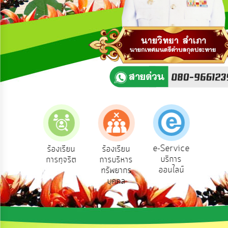
ความ
คิด
เห็น
แผน
ยุทธศาสตร์/
แผน
พัฒนา
การ
บริหาร/
พัฒนา
ทรัพยากร
บุคคล
e-Service
องเรียน
ร้องเรียน
ร้องเรียน
ถาม
บริการ
องทุกข์
การทุจริต
การบริหาร
Q
การ
ออนไลน์
ทรัพยากร
บริหาร
บุคคล
งาน
การ
ส่ง