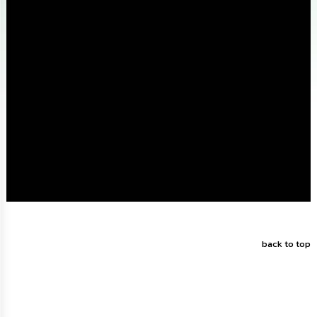
ดำเนิน
การ
เพื่อ
ป้องกัน
การ
ทุจริต
มาตรการ
ส่ง
เสริม
คุณธรรม
และ
ความ
โปร่งใส
ร้อง
เรียน
ร้อง
back to top
ทุกข์
e-
Service