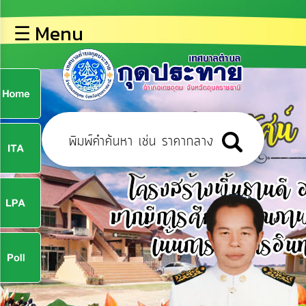
×
☰ Menu
lose
หน้า
หลัก
ข้อมูล
ก
พื้น
ฐาน
9
บุคลากร
ข่าว
ประชาสัมพันธ์
9
การ
ปฏิสัมพันธ์
ข้อมูล
จ
รับ
ฟัง