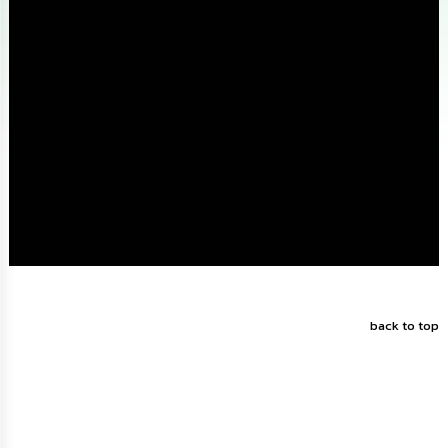
ดำเนิน
การ
เพื่อ
ป้องกัน
การ
ทุจริต
มาตรการ
ส่ง
เสริม
คุณธรรม
และ
ความ
โปร่งใส
ร้อง
เรียน
back to top
ร้อง
ทุกข์
e-
Service