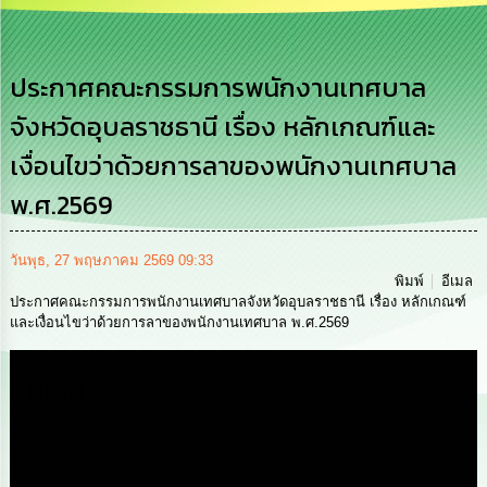
เสริม
ความ
โปร่งใส
ประกาศคณะกรรมการพนักงานเทศบาล
การ
จังหวัดอุบลราชธานี เรื่อง หลักเกณฑ์และ
จัด
ซื้อ
เงื่อนไขว่าด้วยการลาของพนักงานเทศบาล
จัด
จ้าง
พ.ศ.2569
การ
เงิน
วันพุธ, 27 พฤษภาคม 2569 09:33
การ
พิมพ์
อีเมล
คลัง
ประกาศคณะกรรมการพนักงานเทศบาลจังหวัดอุบลราชธานี เรื่อง หลักเกณฑ์
และเงื่อนไขว่าด้วยการลาของพนักงานเทศบาล พ.ศ.2569
นโยบาย
No
Media
Gift
Policy
การ