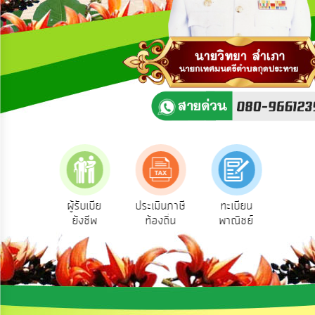
ความ
คิด
เห็น
แผน
ยุทธศาสตร์/
แผน
พัฒนา
การ
บริหาร/
พัฒนา
ทรัพยากร
บุคคล
สำรวจ
ผู้รับเบีย
ประเมินภาษี
ทะเบียน
ขออน
วามพึง
ยังชีพ
ท้องถิ่น
พาณิชย์
ก่อส
การ
พอใจ
บริหาร
งาน
การ
ส่ง