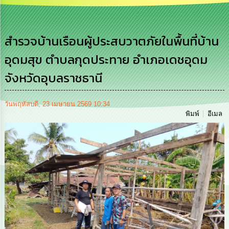
เสริม
ความ
โปร่งใส
สำรวจบ้านเรือนผู้ประสบวาตภัยในพื้นที่บ้าน
การ
อุดมสุข ตำบลกุดประทาย อำเภอเดชอุดม
จัด
ซื้อ
จังหวัดอุบลราชธานี
จัด
จ้าง
วันพฤหัสบดี, 23 เมษายน 2569 10:34
การ
พิมพ์
อีเมล
เงิน
การ
คลัง
นโยบาย
No
Gift
Policy
การ