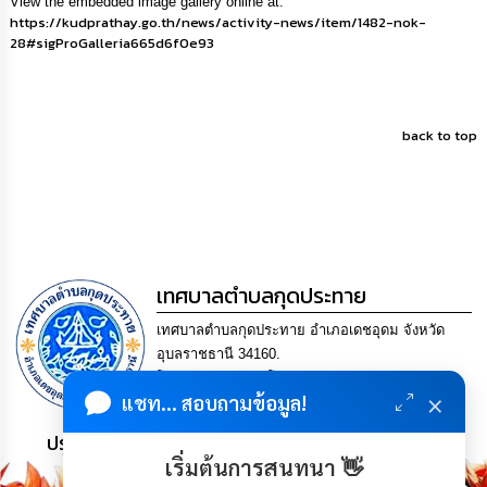
View the embedded image gallery online at:
https://kudprathay.go.th/news/activity-news/item/1482-nok-
กิจการ
28#sigProGalleria665d6f0e93
สภา
กิจการ
สภา
back to top
ท้อง
ถิ่น
ของ
เรา
เทศบาลตำบลกุดประทาย
การ
จัดการ
เทศบาลตำบลกุดประทาย อำเภอเดชอุดม จังหวัด
ความ
อุบลราชธานี 34160.
รู้
โทร. 045-252970 โทรสาร. 045-252971 Email
×
แชท... สอบถามข้อมูล!
saraban@kudprathay.go.th
ข้อมูล
การ
ประชาชน มีภูมิคุ้มกัน พึ่งพาตนเอง พอเพียง เป็นสุข
ติดต่อ
เริ่มต้นการสนทนา 👋