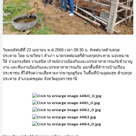
ดำเนิน
การ
เพื่อ
ป้องกัน
การ
ทุจริต
มาตรการ
ส่ง
วันพฤหัสบดีที่ 23 เมษายน พ.ศ.2569 เวลา 09:30 น. #เทศบาลตำบลกุด
เสริม
ประทาย โดย นายวิทยา สำเภา นายกเทศมนตรีตำบลกุดประทาย มอบหมาย
คุณธรรม
ให้ จ่าเอกจงจิตร งามสนิท เจ้าพนักงานป้องกันและบรรเทาสาธารณภัยชำนาญ
และ
งาน และทีมงานป้องกันและบรรเทาสาธารณภัย ออกพื้นที่สำรวจบ้านเรือน
ความ
ประชาชน ที่ได้รับความเสียหายจากพายุฤดูร้อน ในพื้นที่บ้านอุดมสุข ตำบลกุด
โปร่งใส
ประทาย อำเภอเดชอุดม จังหวัดอุบลราชธานี
ร้อง
เรียน
ร้อง
ทุกข์
e-
Service