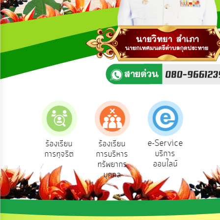
ความ
คิด
เห็น
แผน
ยุทธศาสตร์/
แผน
พัฒนา
การ
บริหาร/
พัฒนา
ทรัพยากร
บุคคล
e-Service
องเรียน
ร้องเรียน
ร้องเรียน
ถาม
บริการ
องทุกข์
การทุจริต
การบริหาร
Q
การ
ออนไลน์
ทรัพยากร
บริหาร
บุคคล
งาน
การ
ส่ง