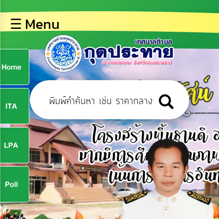
×
☰ Menu
lose
หน้า
หลัก
ข้อมูล
ก
พื้น
ฐาน
9
บุคลากร
ข่าว
ประชาสัมพันธ์
9
การ
ปฏิสัมพันธ์
ข้อมูล
จ
รับ
ฟัง