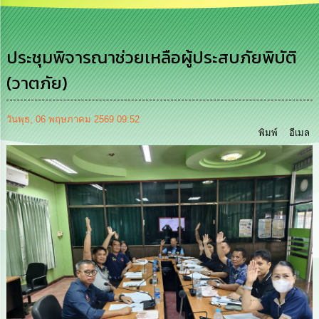
เสริม
ความ
โปร่งใส
ประชุมพิจารณาช่วยเหลือผู้ประสบภัยพิบัติ
การ
(วาตภัย)
จัด
ซื้อ
จัด
จ้าง
วันพุธ, 06 พฤษภาคม 2569 09:52
พิมพ์
อีเมล
การ
เงิน
การ
คลัง
นโยบาย
No
Gift
Policy
การ