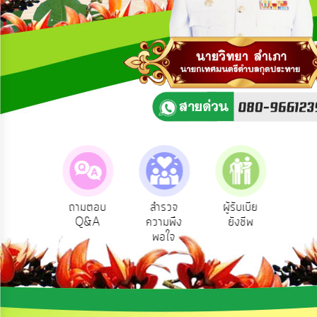
ความ
คิด
เห็น
แผน
ยุทธศาสตร์/
แผน
พัฒนา
การ
บริหาร/
พัฒนา
ทรัพยากร
บุคคล
Service
ถามตอบ
สำรวจ
ผู้รับเบีย
ประเมิ
ริการ
Q&A
ความพึง
ยังชีพ
ท้อง
การ
อนไลน์
พอใจ
บริหาร
งาน
การ
ส่ง