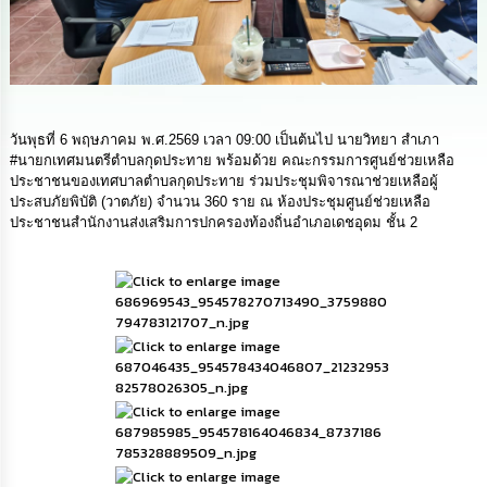
ดำเนิน
การ
เพื่อ
ป้องกัน
การ
ทุจริต
วันพุธที่ 6 พฤษภาคม พ.ศ.2569 เวลา 09:00 เป็นต้นไป นายวิทยา สำเภา
มาตรการ
#นายกเทศมนตรีตำบลกุดประทาย พร้อมด้วย คณะกรรมการศูนย์ช่วยเหลือ
ส่ง
ประชาชนของเทศบาลตำบลกุดประทาย ร่วมประชุมพิจารณาช่วยเหลือผู้
เสริม
ประสบภัยพิบัติ (วาตภัย) จำนวน 360 ราย ณ ห้องประชุมศูนย์ช่วยเหลือ
คุณธรรม
ประชาชนสำนักงานส่งเสริมการปกครองท้องถิ่นอำเภอเดชอุดม ชั้น 2
และ
ความ
โปร่งใส
ร้อง
เรียน
ร้อง
ทุกข์
e-
Service