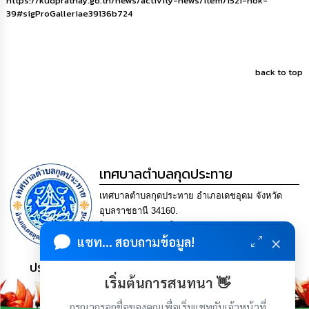
https://kudprathay.go.th/news/activity-news/item/1521-nok-
39#sigProGalleriae39136b724
back to top
เทศบาลตำบลกุดประทาย
เทศบาลตำบลกุดประทาย อำเภอเดชอุดม จังหวัด
อุบลราชธานี 34160.
โทร. 045-252970 โทรสาร. 045-252971 Email
×
แชท... สอบถามข้อมูล!
saraban@kudprathay.go.th
ประชาชน มีภูมิคุ้มกัน พึ่งพาตนเอง พอเพียง เป็นสุข
เริ่มต้นการสนทนา 👋
กรุณากรอกชื่อของคุณเพื่อเริ่มแชทกับเจ้าหน้าที่