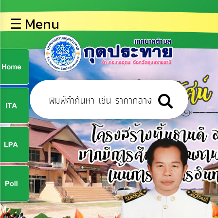
×
☰ Menu
lose
หน้า
หลัก
ข้อมูล
ก
พื้น
ฐาน
9
บุคลากร
ข่าว
ประชาสัมพันธ์
9
การ
ปฏิสัมพันธ์
ข้อมูล
จ
รับ
ฟัง