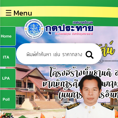
×
☰ Menu
lose
หน้า
หลัก
ข้อมูล
ก
พื้น
ฐาน
9
บุคลากร
ข่าว
ประชาสัมพันธ์
9
การ
ปฏิสัมพันธ์
ข้อมูล
จ
รับ
ฟัง