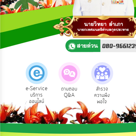
ความ
คิด
เห็น
แผน
ยุทธศาสตร์/
แผน
พัฒนา
การ
บริหาร/
พัฒนา
ทรัพยากร
บุคคล
e-Service
องเรียน
ถามตอบ
สำรวจ
ผู้รั
บริการ
รบริหาร
Q&A
ความพึง
ยัง
การ
ออนไลน์
ัพยากร
พอใจ
บริหาร
บุคคล
งาน
การ
ส่ง