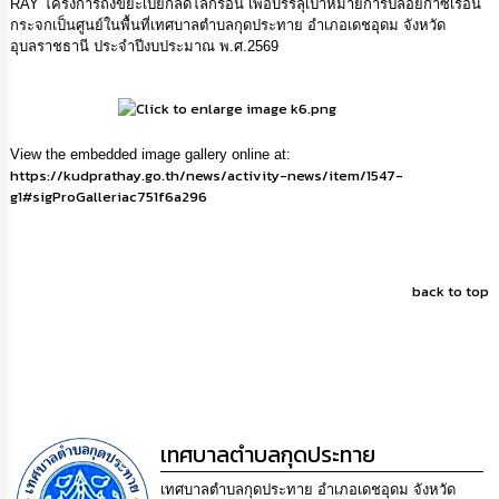
RAY โครงการถังขยะเปียกลดโลกร้อน เพื่อบรรลุเป้าหมายการปล่อยก๊าซเรือน
กระจกเป็นศูนย์ในพื้นที่เทศบาลตำบลกุดประทาย อำเภอเดชอุดม จังหวัด
กิจการ
อุบลราชธานี ประจำปีงบประมาณ พ.ศ.2569
สภา
กิจการ
สภา
View the embedded image gallery online at:
https://kudprathay.go.th/news/activity-news/item/1547-
ท้อง
g1#sigProGalleriac751f6a296
ถิ่น
ของ
เรา
back to top
การ
จัดการ
ความ
รู้
ข้อมูล
การ
เทศบาลตำบลกุดประทาย
ติดต่อ
เทศบาลตำบลกุดประทาย อำเภอเดชอุดม จังหวัด