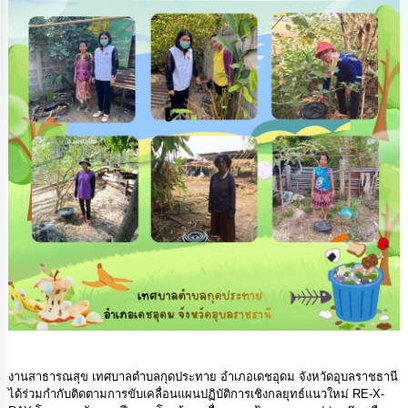
ดำเนิน
การ
เพื่อ
ป้องกัน
การ
ทุจริต
มาตรการ
ส่ง
เสริม
คุณธรรม
และ
ความ
โปร่งใส
ร้อง
เรียน
ร้อง
ทุกข์
e-
งานสาธารณสุข เทศบาลตำบลกุดประทาย อำเภอเดชอุดม จังหวัดอุบลราชธานี
Service
ได้ร่วมกำกับติดตามการขับเคลื่อนแผนปฏิบัติการเชิงกลยุทธ์แนวใหม่ RE-X-