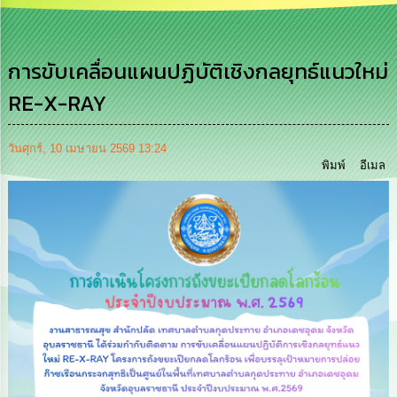
เสริม
ความ
โปร่งใส
การขับเคลื่อนแผนปฏิบัติเชิงกลยุทธ์แนวใหม่
การ
RE-X-RAY
จัด
ซื้อ
จัด
จ้าง
วันศุกร์, 10 เมษายน 2569 13:24
พิมพ์
อีเมล
การ
เงิน
การ
คลัง
นโยบาย
No
Gift
Policy
การ