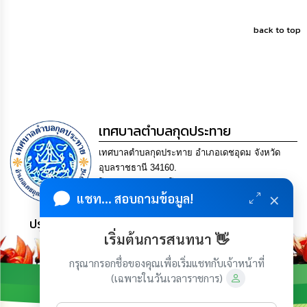
back to top
เทศบาลตำบลกุดประทาย
เทศบาลตำบลกุดประทาย อำเภอเดชอุดม จังหวัด
อุบลราชธานี 34160.
โทร. 045-252970 โทรสาร. 045-252971 Email
×
แชท... สอบถามข้อมูล!
saraban@kudprathay.go.th
ประชาชน มีภูมิคุ้มกัน พึ่งพาตนเอง พอเพียง เป็นสุข
เริ่มต้นการสนทนา 👋
กรุณากรอกชื่อของคุณเพื่อเริ่มแชทกับเจ้าหน้าที่
(เฉพาะในวันเวลาราชการ)