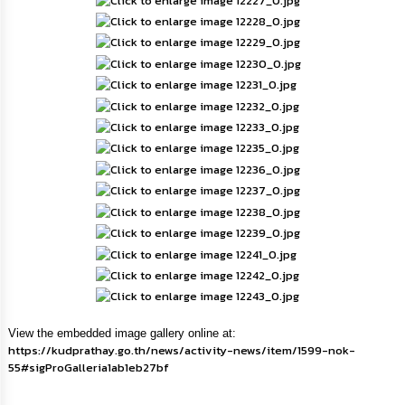
กิจการ
สภา
กิจการ
สภา
ท้อง
ถิ่น
ของ
เรา
การ
จัดการ
ความ
รู้
View the embedded image gallery online at:
ข้อมูล
https://kudprathay.go.th/news/activity-news/item/1599-nok-
การ
55#sigProGalleria1ab1eb27bf
ติดต่อ