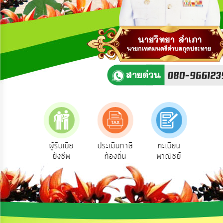
ความ
คิด
เห็น
แผน
ยุทธศาสตร์/
แผน
พัฒนา
การ
บริหาร/
พัฒนา
ทรัพยากร
บุคคล
สำรวจ
ผู้รับเบีย
ประเมินภาษี
ทะเบียน
ขออน
วามพึง
ยังชีพ
ท้องถิ่น
พาณิชย์
ก่อส
การ
พอใจ
บริหาร
งาน
การ
ส่ง