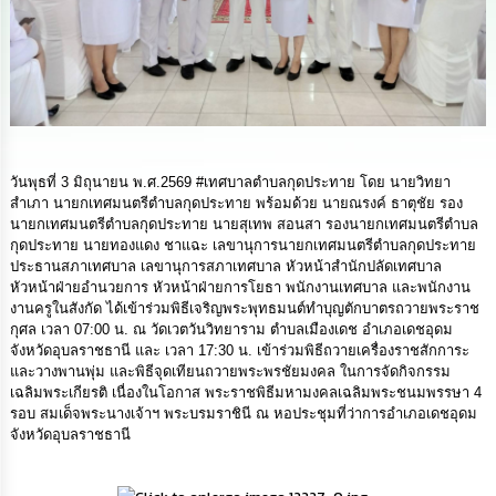
ดำเนิน
การ
เพื่อ
ป้องกัน
การ
ทุจริต
มาตรการ
ส่ง
วันพุธที่ 3 มิถุนายน พ.ศ.2569 #เทศบาลตำบลกุดประทาย โดย นายวิทยา
เสริม
สำเภา นายกเทศมนตรีตำบลกุดประทาย พร้อมด้วย นายณรงค์ ธาตุชัย รอง
คุณธรรม
นายกเทศมนตรีตำบลกุดประทาย นายสุเทพ สอนสา รองนายกเทศมนตรีตำบล
และ
กุดประทาย นายทองแดง ชาแฉะ เลขานุการนายกเทศมนตรีตำบลกุดประทาย
ความ
ประธานสภาเทศบาล เลขานุการสภาเทศบาล หัวหน้าสำนักปลัดเทศบาล
โปร่งใส
หัวหน้าฝ่ายอำนวยการ หัวหน้าฝ่ายการโยธา พนักงานเทศบาล และพนักงาน
งานครูในสังกัด ได้เข้าร่วมพิธีเจริญพระพุทธมนต์ทำบุญตักบาตรถวายพระราช
กุศล เวลา 07:00 น. ณ วัดเวตวันวิทยาราม ตำบลเมืองเดช อำเภอเดชอุดม
ร้อง
เรียน
จังหวัดอุบลราชธานี และ เวลา 17:30 น. เข้าร่วมพิธีถวายเครื่องราชสักการะ
ร้อง
และวางพานพุ่ม และพิธีจุดเทียนถวายพระพรชัยมงคล ในการจัดกิจกรรม
ทุกข์
เฉลิมพระเกียรติ เนื่องในโอกาส พระราชพิธีมหามงคลเฉลิมพระชนมพรรษา 4
รอบ สมเด็จพระนางเจ้าฯ พระบรมราชินี ณ หอประชุมที่ว่าการอำเภอเดชอุดม
จังหวัดอุบลราชธานี
e-
Service