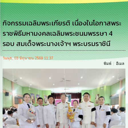
เสริม
ความ
โปร่งใส
กิจกรรมเฉลิมพระเกียรติ เนื่องในโอกาสพระ
การ
ราชพิธีมหามงคลเฉลิมพระชนมพรรษา 4
จัด
ซื้อ
รอบ สมเด็จพระนางเจ้าฯ พระบรมราชินี
จัด
จ้าง
วันพุธ, 03 มิถุนายน 2569 11:37
การ
พิมพ์
อีเมล
เงิน
การ
คลัง
นโยบาย
No
Gift
Policy
การ