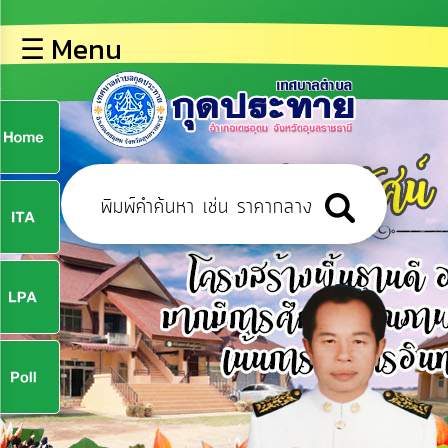
×
☰ Menu
lose
หน้า
หลัก
ข้อมูล
ก
พื้น
ฐาน
9
บุคลากร
ข่าว
ประชาสัมพันธ์
9
การ
ปฏิสัมพันธ์
ข้อมูล
จ
รับ
ฟัง