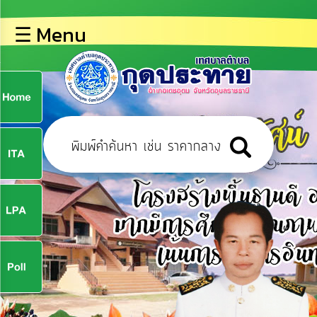
×
☰ Menu
lose
หน้า
หลัก
ข้อมูล
ก
พื้น
ฐาน
9
บุคลากร
ข่าว
ประชาสัมพันธ์
9
การ
ปฏิสัมพันธ์
ข้อมูล
จ
รับ
ฟัง