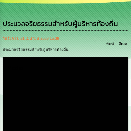
เสริม
ความ
โปร่งใส
ประมวลจริยธรรมสำหรับผู้บริหารท้องถิ่น
การ
จัด
ซื้อ
วันอังคาร, 21 เมษายน 2569 15:39
จัด
พิมพ์
อีเมล
จ้าง
ประมวลจริยธรรมสำหรับผู้บริหารท้องถิ่น
การ
Media
เงิน
การ
คลัง
นโยบาย
No
Gift
Policy
การ