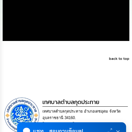
ดำเนิน
การ
เพื่อ
ป้องกัน
การ
ทุจริต
มาตรการ
ส่ง
เสริม
คุณธรรม
back to top
และ
ความ
โปร่งใส
ร้อง
เรียน
ร้อง
เทศบาลตำบลกุดประทาย
ทุกข์
เทศบาลตำบลกุดประทาย อำเภอเดชอุดม จังหวัด
อุบลราชธานี 34160.
e-
โทร. 045-252970 โทรสาร. 045-252971 Email
Service
×
แชท... สอบถามข้อมูล!
saraban@kudprathay.go.th