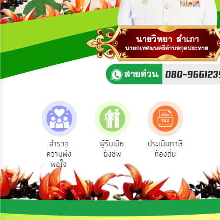
ความ
คิด
เห็น
แผน
ยุทธศาสตร์/
แผน
พัฒนา
การ
บริหาร/
พัฒนา
ทรัพยากร
บุคคล
ามตอบ
สำรวจ
ผู้รับเบีย
ประเมินภาษี
ทะเบ
Q&A
ความพึง
ยังชีพ
ท้องถิ่น
พาณ
การ
พอใจ
บริหาร
งาน
การ
ส่ง