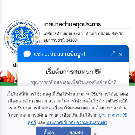
กิจการ
สภา
เทศบาลตำบลกุดประทาย
กิจการ
เทศบาลตำบลกุดประทาย อำเภอเดชอุดม จังหวัด
สภา
อุบลราชธานี 34160.
โทร. 045-252970 โทรสาร. 045-252971 Email
ท้อง
×
แชท... สอบถามข้อมูล!
saraban@kudprathay.go.th
ถิ่น
ของ
ประชาชน มีภูมิคุ้มกัน พึ่งพาตนเอง พอเพียง เป็นสุข
เรา
เริ่มต้นการสนทนา 👋
กรุณากรอกชื่อของคุณเพื่อเริ่มแชทกับเจ้าหน้าที่
การ
จัดการ
(เฉพาะในวันเวลาราชการ)
ความ
เว็บไซต์นี้มีการใช้งานคุกกี้เพื่อให้ท่านสามารถใช้บริการได้อย่างต่อ
รู้
เนื่องและอำนวยความสะดวกในการใช้งานเว็บไซต์ รวมถึงช่วยให้
เราปรับปรุงการนำเสนอเนื้อหาให้ตรงตามความต้องการของท่าน
เกี่ยวกับเรา
ติดต่อเรา
ข้อมูล
โดยท่านสามารถศึกษารายละเอียดเพิ่มเติมได้จาก
ประกาศการใช้
การ
คุกกี้
และ
ประกาศเกี่ยวกับความเป็นส่วนตัว
เริ่มแชท
ติดต่อ
×
ตั้งค่า
ยอมรับ