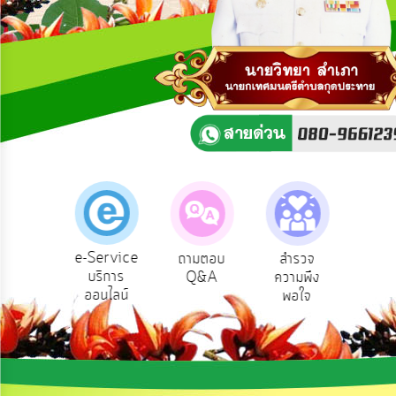
ความ
คิด
เห็น
แผน
ยุทธศาสตร์/
แผน
พัฒนา
การ
บริหาร/
พัฒนา
ทรัพยากร
บุคคล
e-Service
ียน
ถามตอบ
สำรวจ
ผู้รับเบีย
บริการ
หาร
Q&A
ความพึง
ยังชีพ
การ
ออนไลน์
กร
พอใจ
บริหาร
ล
งาน
การ
ส่ง