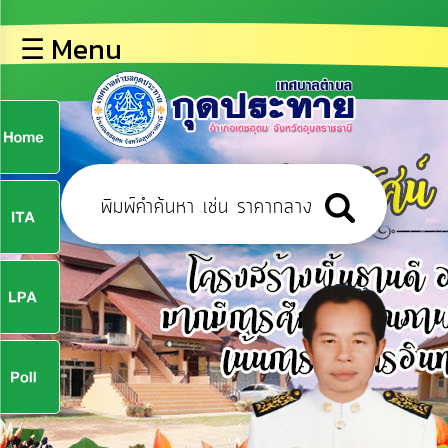
×
☰ Menu
lose
หน้า
หลัก
ข้อมูล
ก
พื้น
ฐาน
9
บุคลากร
ข่าว
ประชาสัมพันธ์
9
การ
ปฏิสัมพันธ์
ข้อมูล
จ
รับ
ฟัง