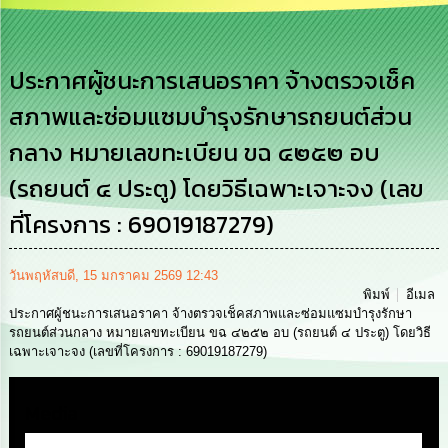
เสริม
ความ
โปร่งใส
ประกาศผู้ชนะการเสนอราคา จ้างตรวจเช็ค
การ
สภาพและซ่อมแซมบำรุงรักษารถยนต์ส่วน
จัด
ซื้อ
กลาง หมายเลขทะเบียน ขฉ ๔๒๕๒ อบ
จัด
จ้าง
(รถยนต์ ๔ ประตู) โดยวิธีเฉพาะเจาะจง (เลข
การ
ที่โครงการ : 69019187279)
เงิน
การ
คลัง
วันพฤหัสบดี, 15 มกราคม 2569 12:43
พิมพ์
อีเมล
ประกาศผู้ชนะการเสนอราคา จ้างตรวจเช็คสภาพและซ่อมแซมบำรุงรักษา
นโยบาย
รถยนต์ส่วนกลาง หมายเลขทะเบียน ขฉ ๔๒๕๒ อบ (รถยนต์ ๔ ประตู) โดยวิธี
No
เฉพาะเจาะจง (เลขที่โครงการ : 69019187279)
Gift
Policy
Media
การ