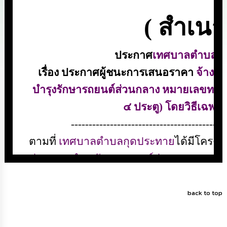
ดำเนิน
การ
เพื่อ
ป้องกัน
การ
ทุจริต
มาตรการ
ส่ง
เสริม
คุณธรรม
และ
ความ
โปร่งใส
ร้อง
เรียน
ร้อง
ทุกข์
back to top
e-
Service