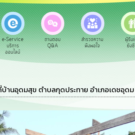
-Service
ถามตอบ
สำรวจความ
ผู้รับเบีย
บริการ
Q&A
พึงพอใจ
ยังชีพ
ออนไลน์
ที่บ้านอุดมสุข ตำบลกุดประทาย อำเภอเดชอุดม