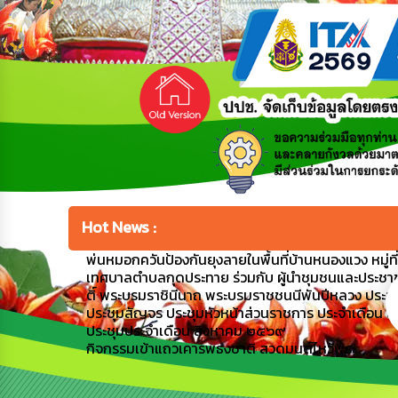
Hot News :
พ่นหมอกควันป้องกันยุงลายในพื้นที่บ้านหนองแวง หมู่ที่ 1
เทศบาลตำบลกุดประทาย ร่วมกับ ผู้นำชุมชนและประชาชน
ติ์ พระบรมราชินีนาถ พระบรมราชชนนีพันปีหลวง ประ
ประชุมสัญจร ประชุมหัวหน้าส่วนราชการ ประจำเดือน
ประชุมประจำเดือน สิงหาคม ๒๕๖๙
กิจกรรมเข้าแถวเคารพธงชาติ สวดมนต์ไหว้พระ