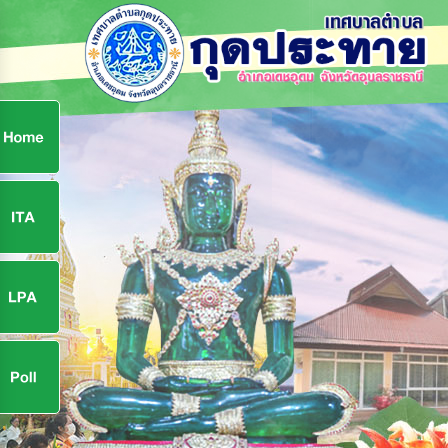
ก
9
9
จ