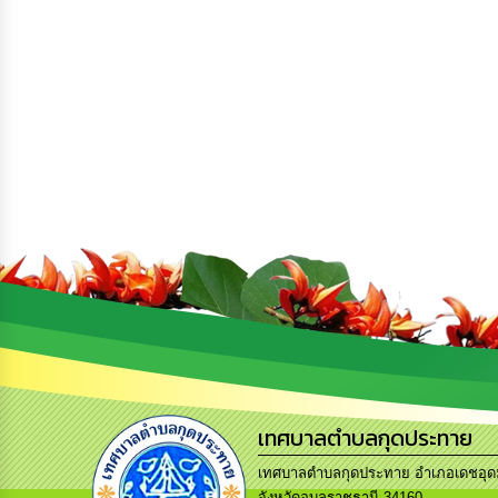
เทศบาลตำบลกุดประทาย
เทศบาลตำบลกุดประทาย อำเภอเดชอุ
จังหวัดอุบลราชธานี 34160.