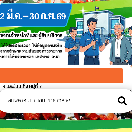
4 และโนนเค็ง หมู่ที่ 7
เตรียมสถานที่จัดงานโครงการเฉลิมพระเกียรติสมเด็จพระนางเจ้าสิริ
จำปี ๒๕๖๙
 สิงหาคม ๒๕๖๙