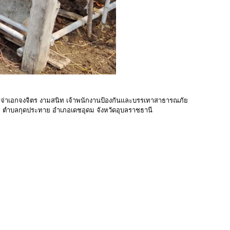
จ่าเอกจงจิตร งามสนิท เจ้าพนักงานป้องกันและบรรเทาสาธารณภัย
ุข ตำบลกุดประทาย อำเภอเดชอุดม จังหวัดอุบลราชธานี