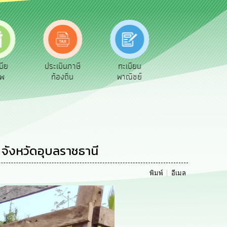
ประเมินภาษี
ทะเบียน
ขออนุญาต
ท้องถิ่น
พาณิชย์
ก่อสร้าง
 จังหวัดอุบลราชธานี
พิมพ์
อีเมล