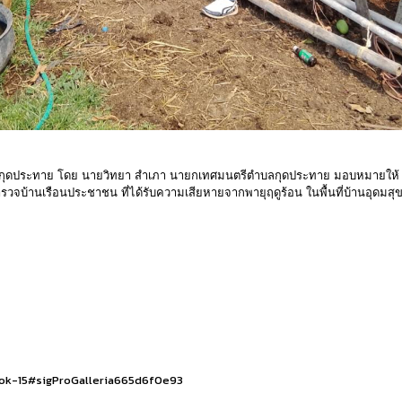
ำบลกุดประทาย โดย นายวิทยา สำเภา นายกเทศมนตรีตำบลกุดประทาย มอบหมายให้ 
จบ้านเรือนประชาชน ที่ได้รับความเสียหายจากพายุฤดูร้อน ในพื้นที่บ้านอุดมส
ook-15#sigProGalleria665d6f0e93